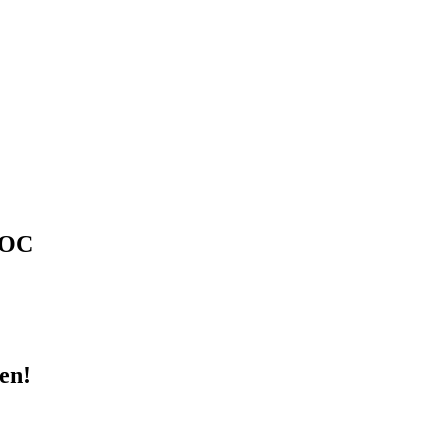
 OC
en!