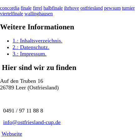
concordia
finale
firrel
halbfinale
ihrhove
ostfriesland
pewsum
turnier
viertelfinale
wallinghausen
Weitere Informationen
1.:
Inhaltsverzeichnis
.
2.:
Datenschutz
.
3.:
Impressum
.
Hier sind wir zu finden
Auf den Truben 16
26789 Leer (Ostfriesland)
0491 / 97 11 88 8
info@ostfriesland-cup.de
Webseite