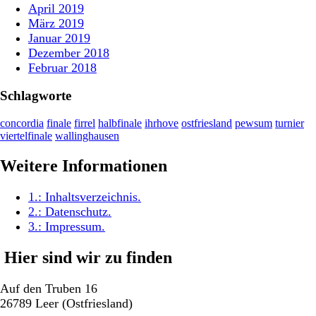
April 2019
März 2019
Januar 2019
Dezember 2018
Februar 2018
Schlagworte
concordia
finale
firrel
halbfinale
ihrhove
ostfriesland
pewsum
turnier
viertelfinale
wallinghausen
Weitere Informationen
1.:
Inhaltsverzeichnis
.
2.:
Datenschutz
.
3.:
Impressum
.
Hier sind wir zu finden
Auf den Truben 16
26789 Leer (Ostfriesland)