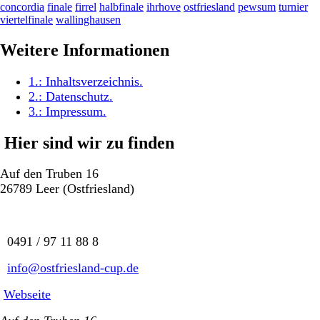
concordia
finale
firrel
halbfinale
ihrhove
ostfriesland
pewsum
turnier
viertelfinale
wallinghausen
Weitere Informationen
1.:
Inhaltsverzeichnis
.
2.:
Datenschutz
.
3.:
Impressum
.
Hier sind wir zu finden
Auf den Truben 16
26789 Leer (Ostfriesland)
0491 / 97 11 88 8
info@ostfriesland-cup.de
Webseite