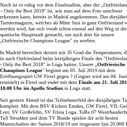
Noch ist es ruhig vor dem Finalstadion, aber der „Ostfriesla
– Only the Best 2019" ist, wie man auf dem Foto unschwer
erkennen kann, bereits in Madrid angekommen. Das diesjähr
Turniermagazin, welches ab Mitte Juni in ganz Ostfriesland ve
werden wird, hat sich vorab schon einmal auf den Weg in die
spanische Hauptstadt gemacht, um auch dort für unsere
„Ostfriesische Champions League" zu werben.
In Madrid herrschen derzeit mit 35 Grad die Temperaturen, d
in auch Ostfriesland beim letztjährigen Finale des "Ostfriesl
- Only the Best 2018" in Loga hatten. Unsere „
Ostfriesische
Champions League
" beginnt am 05. Juli 2019 mit dem
Eröffnungsspiel GW Firrel gegen ? (Gegner wird am 04. Jun
ermittelt) in Firrel und endet mit dem
Finale am 21. Juli 20
18:00 Uhr im Apollo Stadion
in Loga statt.
Seit gestern Abend ist das Teilnehmerfeld des diesjährigen Tu
komplett. Mit dem BSV Kickers Emden, GW Firrel, VfL Ge
Leer, SV Großefehn, SV Frisia Loga, TuRa 07 Westrhauderf
TuS Strudden und dem TV Bunde spielen die acht besten
Mannschaften der Saison 2018/19 um insgesamt fast 20.000 