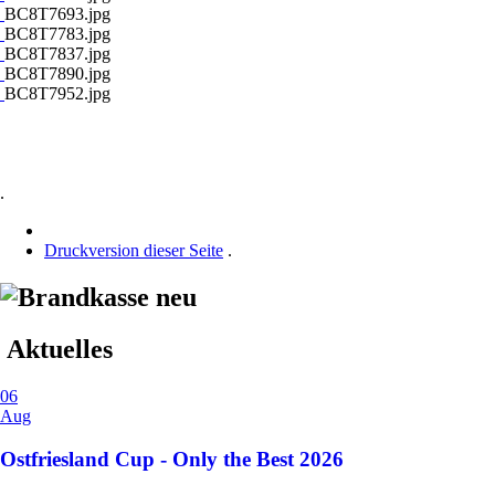
BC8T7693.jpg
BC8T7783.jpg
BC8T7837.jpg
BC8T7890.jpg
BC8T7952.jpg
.
Druckversion dieser Seite
.
Aktuelles
06
Aug
Ostfriesland Cup - Only the Best 2026