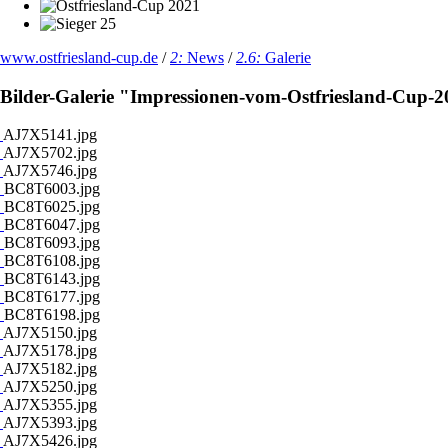
www.ostfriesland-cup.de
/
2:
News
/
2.6:
Galerie
Bilder-Galerie "Impressionen-vom-Ostfriesland-Cup-2
AJ7X5141.jpg
AJ7X5702.jpg
AJ7X5746.jpg
BC8T6003.jpg
BC8T6025.jpg
BC8T6047.jpg
BC8T6093.jpg
BC8T6108.jpg
BC8T6143.jpg
BC8T6177.jpg
BC8T6198.jpg
AJ7X5150.jpg
AJ7X5178.jpg
AJ7X5182.jpg
AJ7X5250.jpg
AJ7X5355.jpg
AJ7X5393.jpg
AJ7X5426.jpg